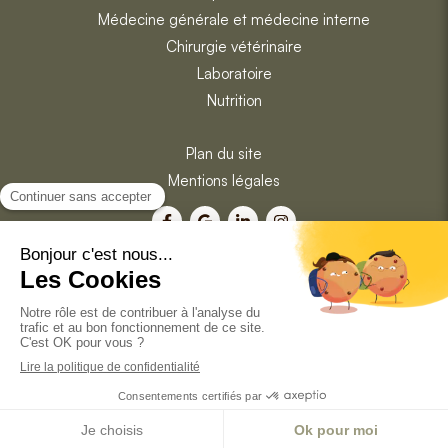
Médecine générale et médecine interne
Chirurgie vétérinaire
Laboratoire
Nutrition
Plan du site
Mentions légales
Prendre rendez-vous
©2025 a
gapē
- Structure vétérinaire
Création et référencement du site par Simplébo
Site partenaire de
Vetfamily